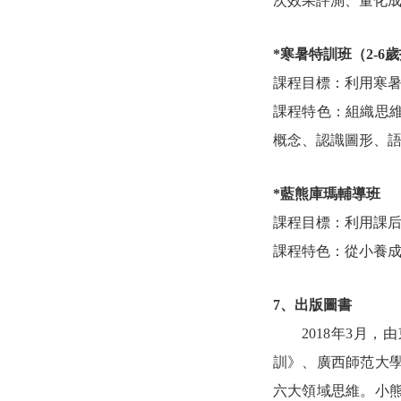
次效果評測、量化
*寒暑特訓班（2-6
課程目標：利用寒
課程特色：組織思
概念、認識圖形、
*
藍熊
庫瑪
輔導班
課程目標：利用課
課程特色：從小養
7、出版圖書
2018年3月
訓》、廣西師范大
六大領域思維。小