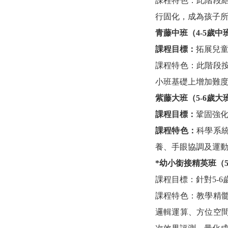
課程特色：此階段
行固化，成為孩子
青藤中班（
4-5歲中
課程目標：
拓展兒
課程特色：此階段
小班基礎上增加難
紫藤大班（
5-6歲大
課程目標：
鞏固強
課程特色：
科學系
養、手眼協調及運
*幼小銜接精英班（5
課程目標：針對
5-
課程特色：教學精
邏輯運算、方位空