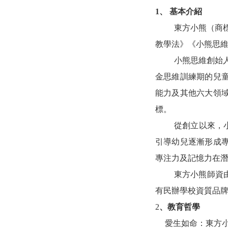
1、
基本介紹
東方小熊（商
教學法》
《小熊思
小熊思維創始
金思維訓練期的兒
能力及其他六大領
標。
從創立以來，
引導幼兒逐漸形成
專注力及記憶力在
東方小熊師資
有民辦學校資質品
2
、教育哲學
愛生如命：東方