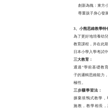
創新為魄：東方
尊重孩子身心發
3、
小熊思維
教學特
為了更好地培養幼
教育課程，并在此
日本小學
入學
考試
三大教育：
通過
“學前基礎教
子的邏輯思維能力
極性。
三步驟學習法：
摒棄填鴨式教學，
施教，教學相長，