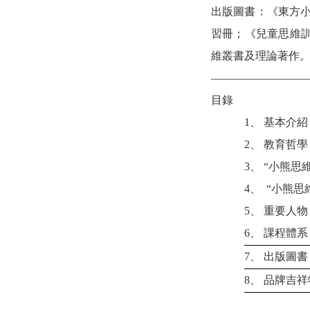
出版圖書：《東方小
習冊；《兒童思維
維叢書及理論著作
———————
目錄
1、
基本介紹
2、
教育哲學
3、 “小熊思維
4、 “
小熊思
5、
重要人物
6、
課程體系
7、
出版圖書
8、
品牌吉祥