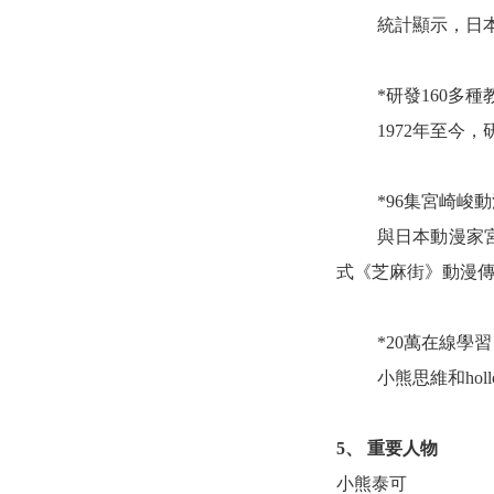
統計顯示，日
*研發160多種
1972
年至今，
*96集宮崎峻
與日本動漫家
式《芝麻街》動漫
*20萬在線學習
小熊思維和
ho
5、
重要人物
小熊泰可