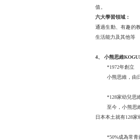
值。
六大學習領域：
通過生動、有趣的
生活能力及其他等
4、
小熊思維
KOG
*1972年創立
小熊思維，
由
*128家幼兒
思
至今，
小熊思
日本本土就有
128
*50%成為常