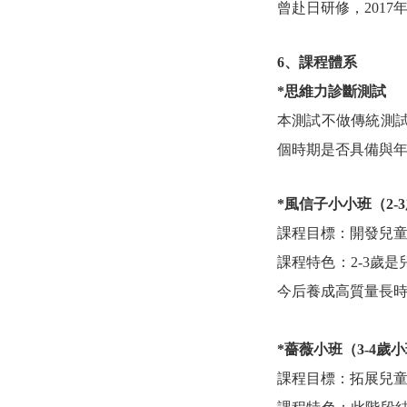
曾赴日研修，
201
6、課程體系
*思維力診斷測試
本測試不做傳統測
個時期是否具備與
*風信子小小班（2-
課程目標：開發兒
課程特色：
2-3
今后養成高質量長
*薔薇小班（3-4歲
課程目標：拓展兒